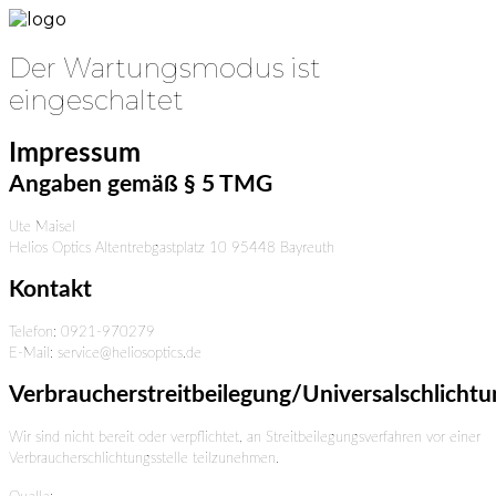
Der Wartungsmodus ist
eingeschaltet
Impressum
Angaben gemäß § 5 TMG
Ute Maisel
Helios Optics Altentrebgastplatz 10 95448 Bayreuth
Kontakt
Telefon: 0921-970279
E-Mail: service@heliosoptics.de
Verbraucherstreitbeilegung/Universalschlichtu
Wir sind nicht bereit oder verpflichtet, an Streitbeilegungsverfahren vor einer
Verbraucherschlichtungsstelle teilzunehmen.